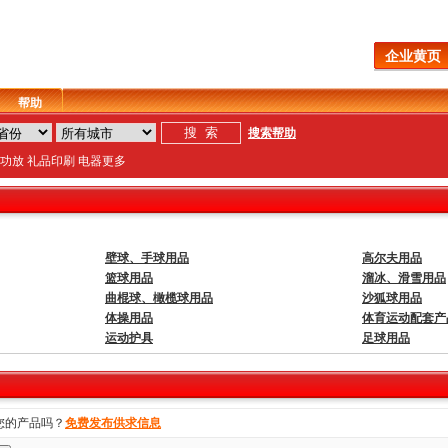
企业黄页
帮助
搜索帮助
功放
礼品
印刷
电器
更多
壁球、手球用品
高尔夫用品
篮球用品
溜冰、滑雪用品
曲棍球、橄榄球用品
沙狐球用品
体操用品
体育运动配套产
运动护具
足球用品
您的产品吗？
免费发布供求信息