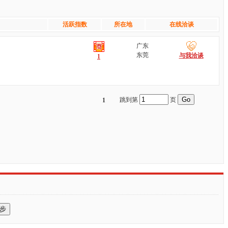
活跃指数
所在地
在线洽谈
广东
东莞
与我洽谈
1
跳到第
页
1