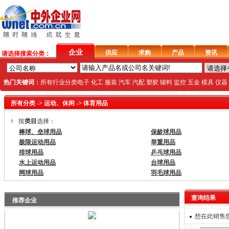
企业
供应
求购
产品
资讯
请选择搜索分类：
热门关键词：
所有行业分类
电子
化工
服装
汽车
汽配
塑胶
辅料
监控
五金
模具
仪器
所有分类
->
运动、休闲
->
体育用品
按
类目
选择：
棒球、垒球用品
保龄球用品
极限运动用品
举重用品
排球用品
乒乓球用品
水上运动用品
台球用品
网球用品
羽毛球用品
查询结果
推荐企业
想在此销售