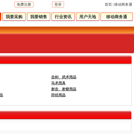
免费注册
登录
首页
|
移动商务通
我要采购
我要销售
行业资讯
用户天地
移动商务通
击剑、武术用品
马术用具
射击、射箭用品
品
田径用品