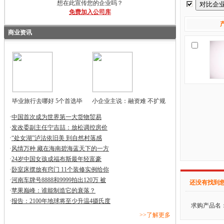
想在此宣传您的企业吗？
免费加入公司库
商业资讯
毕业旅行去哪好 5个首选毕
小企业主说：融资难 不扩规
·
中国首次成为世界第一大货物贸易
·
发改委副主任宁吉喆：放松调控房价
·
“处女湖”泸沽依旧美 到自然村落感
·
风情万种 藏在海南碧海蓝天下的一方
·
24岁中国女孩成福布斯最年轻富豪
·
卧室床摆放有窍门 11个装修实例给你
·
河南车牌号8888和9999拍出120万 被
还没有找到
·
苹果巅峰：谁能制造它的衰落？
·
报告：2100年地球将至少升温4摄氏度
求购产品名
>>了解更多