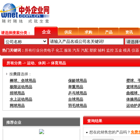
企业
供应
求购
产品
资讯
请选择搜索分类：
热门关键词：
所有行业分类
电子
化工
服装
汽车
汽配
塑胶
辅料
监控
五金
模具
仪器
所有分类
->
运动、休闲
->
体育用品
按
类目
选择：
棒球、垒球用品
保龄球用品
壁球、
极限运动用品
举重用品
篮球用
排球用品
乒乓球用品
曲棍球
水上运动用品
台球用品
体操用
网球用品
羽毛球用品
运动护
查询结果
推荐企业
想在此销售您的产品吗？
免费