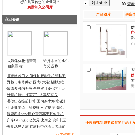
想在此宣传您的企业吗？
查看
免费加入公司库
产品图片
供应信
商业资讯
移
广
发布
产
央媒集体批运营商
谁是未来的比尔·
四宗罪 称
盖茨或乔
大
佛
·
拒绝艳照门 如何保护智能手机隐私安
发布
·
野趣与奢华并存 国内6大泡汤胜地推
奥
·
缤纷多彩的斐济 全球蜜月爱侣向往之
·
计算机通过打字可知人喜怒哀乐
·
暑假出游提前打算 国内亲水海滩湖泊
·
小企业主说：融资难 不扩规模“先保
·
调查称iPhone用户智商高于其他手机
·
广东GDP超万亿美元 比肩全球第十五
还没有找到您要购买的产品？
·
美食观光之旅 在旅行中体验舌尖上的