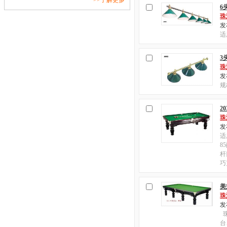
>>了解更多
6
珠
发布
适
3
珠
发布
规
2
珠
发布
适
8
杆
巧
美
珠
发布
珠
台