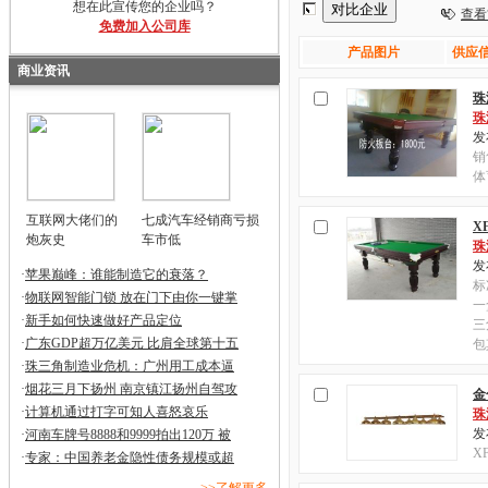
想在此宣传您的企业吗？
查看
免费加入公司库
产品图片
供应信
商业资讯
珠
珠
发布
销
体
互联网大佬们的
七成汽车经销商亏损
X
炮灰史
车市低
珠
发布
·
苹果巅峰：谁能制造它的衰落？
标
·
物联网智能门锁 放在门下由你一键掌
一
·
新手如何快速做好产品定位
三
·
广东GDP超万亿美元 比肩全球第十五
包
·
珠三角制造业危机：广州用工成本逼
·
烟花三月下扬州 南京镇江扬州自驾攻
金
·
计算机通过打字可知人喜怒哀乐
珠
发布
·
河南车牌号8888和9999拍出120万 被
X
·
专家：中国养老金隐性债务规模或超