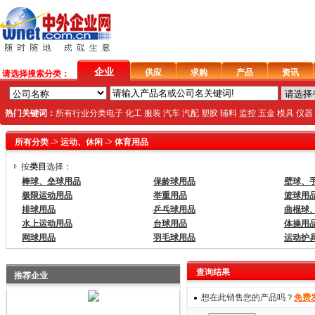
企业
供应
求购
产品
资讯
请选择搜索分类：
热门关键词：
所有行业分类
电子
化工
服装
汽车
汽配
塑胶
辅料
监控
五金
模具
仪器
所有分类
->
运动、休闲
->
体育用品
按
类目
选择：
棒球、垒球用品
保龄球用品
壁球、
极限运动用品
举重用品
篮球用
排球用品
乒乓球用品
曲棍球
水上运动用品
台球用品
体操用
网球用品
羽毛球用品
运动护
查询结果
推荐企业
想在此销售您的产品吗？
免费