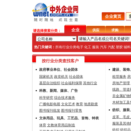
企业黄页
企业
供应
求购
请选择搜索分类：
热门关键词：
所有行业分类
电子
化工
服装
汽车
汽配
塑胶
辅料
按行业分类查找客户
政府事业单位、社会团体
建设、装饰
国家机关
政党机关
社会团体
租赁服务
房
基层自治组织
社会福利保障
其他行业
房地产管理
线路、管道
科教、新闻、媒体、广告
非金属矿物
科学研究
综合技术服务
木材加工及
广播电影电视
文化艺术
教育
地质勘查
纺织、服装
图书报刊批发
图书报刊零售
皮革、毛皮
文体用品、玩具、工艺品、首饰、钟表
服装及其他
体育
文教体育用品制造
纺织
纺织品