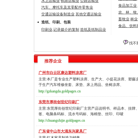
水上运输业
铁路运输业
公路运输业
食品加工业
汽车、摩托车及其零配件零售业
农、林、牧
交通运输设备制造业
其他交通运输业
畜牧业
林业
造纸、印刷、包装
食品、饮料
印刷业,记录媒介的复制
造纸及纸制品业
找不
推荐企业
广州市白云区康达塑料凉席厂
主营:本厂是专业生产塑料凉席、生产大、小提花凉席、塑藤
于生产汽车维修坐套、床垫、床上用品、坐椅凉席、
http://gzkangda.goldpages.cn
东莞市厚街创世纪印刷厂
主营:东莞厚街创世纪印刷厂主营产品说明书、样品本、挂牌
签、电脑条码标、流水号码标、海棉垫、丝印、印唛
http://chuangshijie.goldpages.cn
广东省中山市大涌东兴家具厂
主营:红木家具制造与销售。