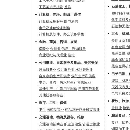
工艺美术品制造
日用杂品制造
石油化工、
工艺美术品批发
首饰
塑料制品
橡
计算机、网络、邮政、通信
化学原料及
计算机应用服务
邮电通信
石油和天然
电子及通信设备制造
五金、机械
计算机及软件、办公设备零售
专用设备制
金融、商贸、咨询、展览
有色金属冶
保险业
金融业
信息、咨询服务
黑色金属冶
商业经纪与代理业
信托
非金属矿采
公用事业、日常服务及用品、美容美发
黑色金属矿
居民服务业
公共服务业
水利管理业
电子电器、
自来水的生产和供应
煤气生产和供应
能源、材料
电力、蒸汽、热水的生产和供应业
仪器仪表及
其他生产、生活用品制造
日用百货零售
电气机械及
其他社会服务业
餐饮、旅游
医疗、卫生、保健
旅馆业
旅游
卫生
医药制造业
药品及医疗器械零售业
粮油食品、
交通运输、物流及设备、维修
食品、饮料
交通运输辅助业
航空运输业
管道运输业
烟草加工业