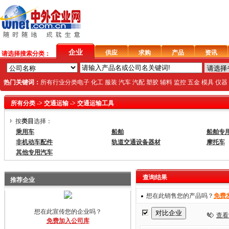
企业
供应
求购
产品
资讯
请选择搜索分类：
热门关键词：
所有行业分类
电子
化工
服装
汽车
汽配
塑胶
辅料
监控
五金
模具
仪器
所有分类
->
交通运输
->
交通运输工具
按
类目
选择：
乘用车
船舶
船舶专
非机动车配件
轨道交通设备器材
摩托车
其他专用汽车
查询结果
推荐企业
想在此销售您的产品吗？
免费
想在此宣传您的企业吗？
查看
免费加入公司库