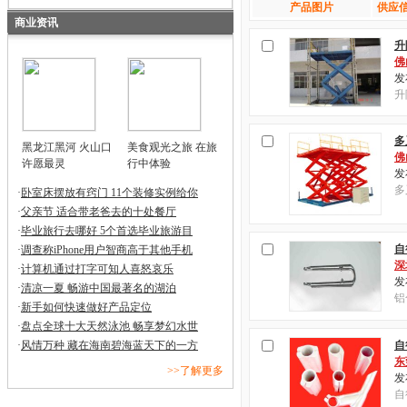
产品图片
供应信
商业资讯
升
佛
发布
升
多
黑龙江黑河 火山口
美食观光之旅 在旅
佛
许愿最灵
行中体验
发布
多
·
卧室床摆放有窍门 11个装修实例给你
·
父亲节 适合带老爸去的十处餐厅
·
毕业旅行去哪好 5个首选毕业旅游目
自
·
调查称iPhone用户智商高于其他手机
深
·
计算机通过打字可知人喜怒哀乐
发布
·
清凉一夏 畅游中国最著名的湖泊
铝
·
新手如何快速做好产品定位
·
盘点全球十大天然泳池 畅享梦幻水世
·
风情万种 藏在海南碧海蓝天下的一方
自
东
>>了解更多
发布
自