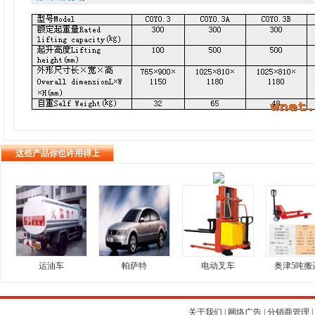
这些产品你也许用得上
运油车
帕萨特
电动叉车
奥津5吨搬
关于我们
|
网络广告
|
分销商管理
|