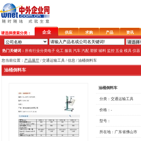
企业
供应
求购
产品
资讯
请选择搜索分类：
热门关键词：
所有行业分类
电子
化工
服装
汽车
汽配
塑胶
辅料
监控
五金
模具
仪器
您当前位置：
产品展厅
/
交通运输工具
/ 信息 / 油桶倒料车
油桶倒料车
油桶倒料车
分类：
交通运输工具
价格：-
型号：
所在地：广东省佛山市