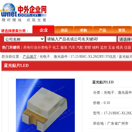
企业
供应
求购
产品
资讯
请选择搜索分类：
热门关键词：
所有行业分类
电子
化工
服装
汽车
汽配
塑胶
辅料
监控
五金
模具
仪器
您当前位置：
产品展厅
/
光电子、激光器件
/ 17-21/BHC-XL2M2RY/3T信息 / 蓝光贴
蓝光贴片LED
蓝光贴片LED
分类：
光电子、激光器件
价格：0.10
型号：17-21/BHC-XL2M2
所在地：广东省广州市