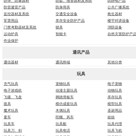
防弹、防暴器材
防盗、报警器材及系统
防静电产品
防雷避雷产品
防身用具
公共广播系统
监控器材及系统
交通安全设备
救生器材
军需用品
库存安全防护产品
楼宇对讲设备
门禁考勤器材及系统
锁具
消防设备
运动护具
智能卡
自然灾害防护产
作业保护
通讯产品
通信器材
通讯终端
其他分类
玩具
充气玩具
宠物玩具
电子宠物
电子游戏机
动漫主题玩具
动物玩具
飞碟、飞盘
脚踏滑板车
库存玩具
面具
模仿成套玩具
模型玩具
魔术玩具
木偶玩具
圣诞用品
童车
陀螺、风车
娃娃
玩具车
玩具船
玩具代理
玩具刀、剑
玩具电话
玩具飞机