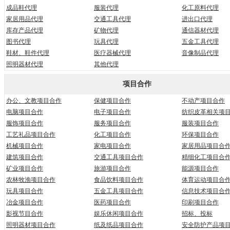
成品鞋代理
服装代理
化工原料代理
家居用品代理
交通工具代理
进出口代理
库存产品代理
矿物代理
通信器材代理
图书代理
玩具代理
五金工具代理
鞋材、鞋件代理
医疗器械代理
音像制品代理
照明器材代理
其他代理
项目合作
办公、文教项目合作
保健项目合作
不动产项目合作
电脑项目合作
电子项目合作
纺织皮革相关项
服饰项目合作
服务项目合作
服装项目合作
工艺礼品项目合作
化工项目合作
环保项目合作
机械项目合作
家电项目合作
家居用品项目合
建筑项目合作
交通工具项目合作
精细化工项目合
矿业项目合作
旅游项目合作
能源项目合作
农林牧渔项目合作
食品饮料项目合作
体育运动项目合
玩具项目合作
五金工具项目合作
信息技术项目合
冶金项目合作
医药项目合作
印刷项目合作
影视节目合作
娱乐休闲项目合作
招标、投标
照明器材项目合作
纸及纸品项目合作
安全防护产品项