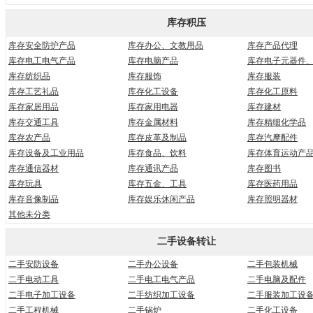
库存积压
库存安全防护产品
库存办公、文教用品
库存产品代理
库存电工电气产品
库存电脑产品
库存电子元器件
库存纺织品
库存服饰
库存服装
库存工艺礼品
库存化工设备
库存化工原料
库存家居用品
库存家用电器
库存建材
库存交通工具
库存金属材料
库存精细化学品
库存农产品
库存皮革及制品
库存汽摩配件
库存设备及工业用品
库存食品、饮料
库存体育运动产
库存通信器材
库存通讯产品
库存图书
库存玩具
库存五金、工具
库存医药用品
库存音像制品
库存娱乐休闲产品
库存照明器材
其他未分类
二手设备转让
二手安防设备
二手办公设备
二手包装机械
二手电动工具
二手电工电气产品
二手电脑及配件
二手电子加工设备
二手纺织加工设备
二手服装加工设
二手工程机械
二手锅炉
二手化工设备