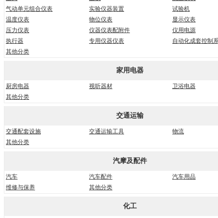
气动单元组合仪表
实验仪器装置
试验机
温度仪表
物位仪表
显示仪表
压力仪表
仪器仪表配附件
仪用电源
执行器
专用仪器仪表
自动化成套控制
其他分类
家用电器
厨房电器
视听器材
卫浴电器
其他分类
交通运输
交通配套设施
交通运输工具
物流
其他分类
汽摩及配件
汽车
汽车配件
汽车用品
维修与保养
其他分类
化工