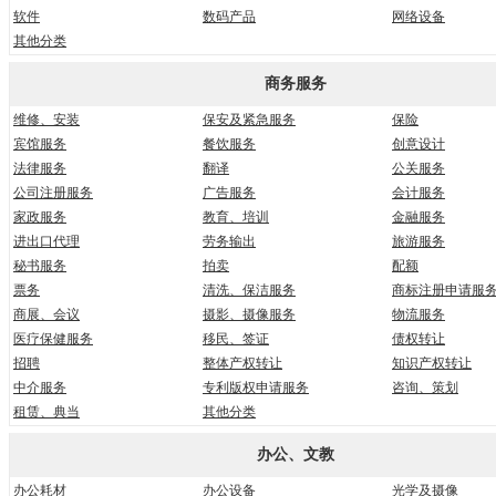
软件
数码产品
网络设备
其他分类
商务服务
维修、安装
保安及紧急服务
保险
宾馆服务
餐饮服务
创意设计
法律服务
翻译
公关服务
公司注册服务
广告服务
会计服务
家政服务
教育、培训
金融服务
进出口代理
劳务输出
旅游服务
秘书服务
拍卖
配额
票务
清洗、保洁服务
商标注册申请服
商展、会议
摄影、摄像服务
物流服务
医疗保健服务
移民、签证
债权转让
招聘
整体产权转让
知识产权转让
中介服务
专利版权申请服务
咨询、策划
租赁、典当
其他分类
办公、文教
办公耗材
办公设备
光学及摄像