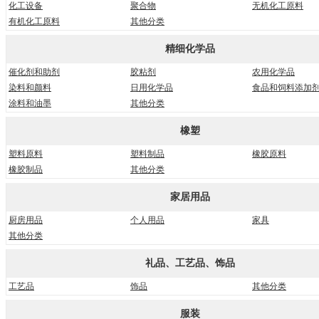
化工设备
聚合物
无机化工原料
有机化工原料
其他分类
精细化学品
催化剂和助剂
胶粘剂
农用化学品
染料和颜料
日用化学品
食品和饲料添加
涂料和油墨
其他分类
橡塑
塑料原料
塑料制品
橡胶原料
橡胶制品
其他分类
家居用品
厨房用品
个人用品
家具
其他分类
礼品、工艺品、饰品
工艺品
饰品
其他分类
服装