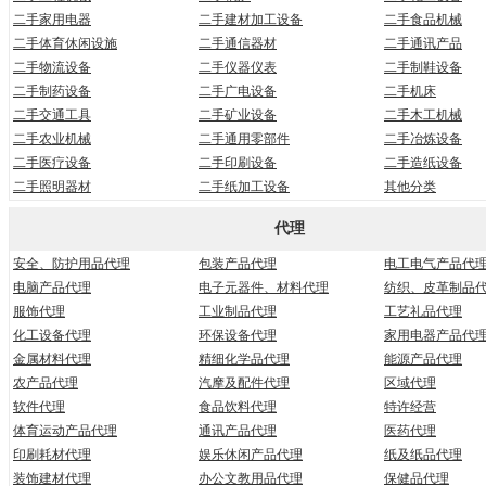
二手家用电器
二手建材加工设备
二手食品机械
二手体育休闲设施
二手通信器材
二手通讯产品
二手物流设备
二手仪器仪表
二手制鞋设备
二手制药设备
二手广电设备
二手机床
二手交通工具
二手矿业设备
二手木工机械
二手农业机械
二手通用零部件
二手冶炼设备
二手医疗设备
二手印刷设备
二手造纸设备
二手照明器材
二手纸加工设备
其他分类
代理
安全、防护用品代理
包装产品代理
电工电气产品代
电脑产品代理
电子元器件、材料代理
纺织、皮革制品
服饰代理
工业制品代理
工艺礼品代理
化工设备代理
环保设备代理
家用电器产品代
金属材料代理
精细化学品代理
能源产品代理
农产品代理
汽摩及配件代理
区域代理
软件代理
食品饮料代理
特许经营
体育运动产品代理
通讯产品代理
医药代理
印刷耗材代理
娱乐休闲产品代理
纸及纸品代理
装饰建材代理
办公文教用品代理
保健品代理