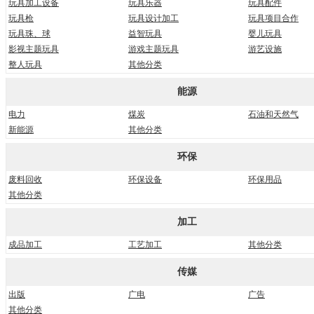
玩具加工设备
玩具乐器
玩具配件
玩具枪
玩具设计加工
玩具项目合作
玩具珠、球
益智玩具
婴儿玩具
影视主题玩具
游戏主题玩具
游艺设施
整人玩具
其他分类
能源
电力
煤炭
石油和天然气
新能源
其他分类
环保
废料回收
环保设备
环保用品
其他分类
加工
成品加工
工艺加工
其他分类
传媒
出版
广电
广告
其他分类