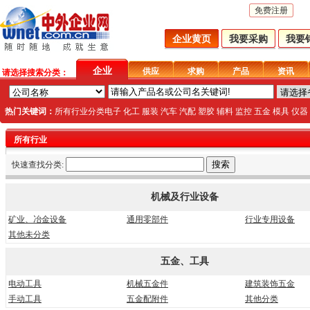
免费注册
企业黄页
我要采购
我要
企业
供应
求购
产品
资讯
请选择搜索分类：
热门关键词：
所有行业分类
电子
化工
服装
汽车
汽配
塑胶
辅料
监控
五金
模具
仪器
所有行业
快速查找分类:
机械及行业设备
矿业、冶金设备
通用零部件
行业专用设备
其他未分类
五金、工具
电动工具
机械五金件
建筑装饰五金
手动工具
五金配附件
其他分类