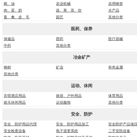
粮、油
农业机械
农用物资
肉、蛋、奶
蔬、果、茶、饮
水产品
畜、禽、皮、毛
园艺
其他分类
医药、保养
保健品
西药
医疗器械
中药
其他分类
冶金矿产
钢材
矿业
有色金属
其他分类
运动、休闲
宾馆酒店用品
旅游、户外用品
体育用品
娱乐休闲用品
运动服饰
其他分类
安全、防护
安全、防护用品代理
安全、防护用品加工
安全防护产品项
安全检查设备
电子巡更系统
二手安防设备