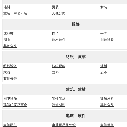
辅料
男装
女装
童装、中老年装
其他分类
服饰
成品鞋
帽子
手套
围巾
鞋材鞋件
制鞋设备
其他分类
纺织、皮革
纺织设备
纺织原料
辅料
家纺
面料
皮革
其他分类
建筑、建材
厨卫设施
管件管材
建筑材料
建筑门窗及五金
装饰材料
其他分类
电脑、软件
电脑配件
电脑用品及外设
电脑整机