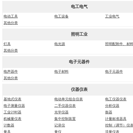
电工电气
电动工具
电工设备
工业电气
其他分类
照明工业
灯具
电光源
照明配附件、材
其他分类
电子元器件
电声器件
电子材料
电子元器件
其他分类
仪器仪表
基地式仪表
电动单元组合仪表
电工仪器仪表
电子测量仪器
二手仪器仪表
分析仪器
工业计时器
光学仪器
衡器
机械量仪表
集中控制装置
计量标准器具
计数器
记录仪
控制（调节）仪
量具
量仪
流量仪表