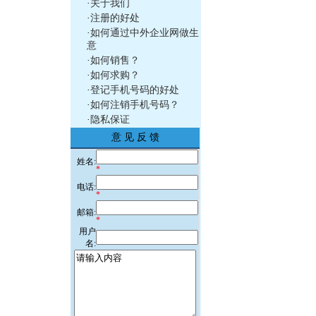
·
关于我们
·
注册的好处
·
如何通过中外企业网做生
意
·
如何销售？
·
如何求购？
·
登记手机号码的好处
·
如何注销手机号码？
·
隐私保证
意 见 反 馈
姓名:
*
电话:
*
邮箱:
*
用户
名: