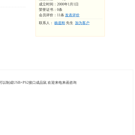
成立时间：2000年1月1日
荣誉证书：0条
会员评价：11条
发表评价
联系人：
杨道刚
先生
加为客户
PI 可以制成USB+PS2接口成品鼠 欢迎来电来函咨询