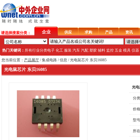
企业
供应
求购
产品
资讯
请选择搜索分类：
热门关键词：
所有行业分类
电子
化工
服装
汽车
汽配
塑胶
辅料
监控
五金
模具
仪器
您当前位置：
产品展厅
/
集成电路
/ 信息 / 光电鼠芯片 东贝16085
光电鼠芯片 东贝16085
光电
分类
价格
型号
所在