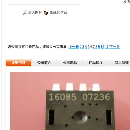
发布
放大图片
收藏此信息
该公司共有19条产品，请通过分页查看
上一条
2
3
4
5
6
7
8
9
10
11
下一条
详细信息
公司简介
公司网站
产品展厅
网上商铺