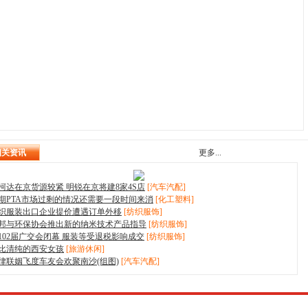
相关资讯
更多...
柯达在京货源较紧 明锐在京将建8家4S店
[汽车汽配]
期PTA市场过剩的情况还需要一段时间来消
[化工塑料]
织服装出口企业提价遭遇订单外移
[纺织服饰]
邦与环保协会推出新的纳米技术产品指导
[纺织服饰]
102届广交会闭幕 服装等受退税影响成交
[纺织服饰]
比清纯的西安女孩
[旅游休闲]
律联姻飞度车友会欢聚南沙(组图)
[汽车汽配]