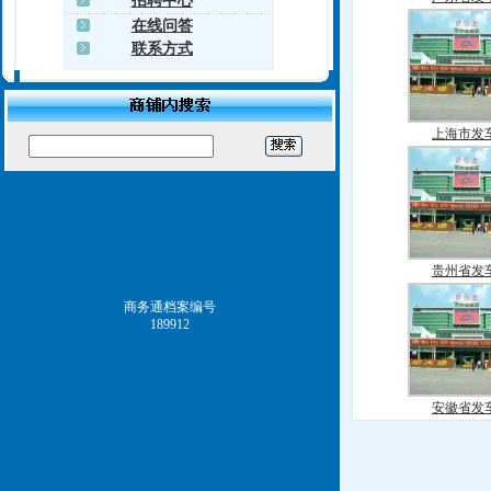
招聘中心
在线问答
联系方式
上海市发
贵州省发
商务通档案编号
189912
安徽省发