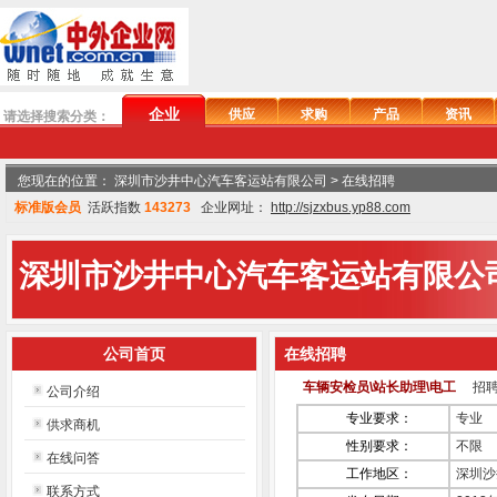
企业
供应
求购
产品
资讯
请选择搜索分类：
您现在的位置： 深圳市沙井中心汽车客运站有限公司 > 在线招聘
标准版会员
活跃指数
143273
企业网址：
http://sjzxbus.yp88.com
深圳市沙井中心汽车客运站有限公
公司首页
在线招聘
车辆安检员\站长助理\电工
招聘
公司介绍
专业要求：
专业
供求商机
性别要求：
不限
在线问答
工作地区：
深圳沙
联系方式