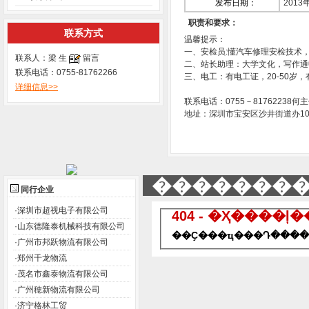
发布日期：
2013
职责和要求：
联系方式
温馨提示：
一、安检员:懂汽车修理安检技术
联系人：梁 生
留言
二、站长助理：大学文化，写作通
联系电话：0755-81762266
三、电工：有电工证，20-50岁
详细信息>>
联系电话：0755－81762238何
地址：深圳市宝安区沙井街道办10
�������
同行企业
·
深圳市超视电子有限公司
404 - �Ҳ����ļ
·
山东德隆泰机械科技有限公司
��Ҫ���ҵ���Դ����
·
广州市邦跃物流有限公司
·
郑州千龙物流
·
茂名市鑫泰物流有限公司
·
广州穂新物流有限公司
·
济宁格林工贸